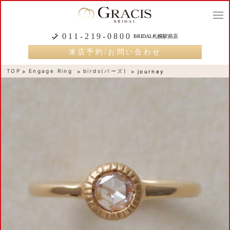
togg
navi
011-219-0800
BRIDAL札幌駅前店
来店予約/お問い合わせ
TOP
Engage Ring
birds(バーズ)
journey