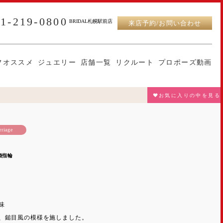
11-219-0800
BRIDAL札幌駅前店
来店予約/お問い合わせ
フオススメ
ジュエリー
店舗一覧
リクルート
プロポーズ動画
♥お気に入りの中を見る
riage
婚指輪
味
、鎚目風の模様を施しました。