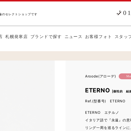
0
輪のセレクトショップです
店
札幌発寒店
ブランドで探す
ニュース
お客様フォト
スタッ
Aroode(アローデ)
Mar
ETERNO
|個性的 結
Ref.(型番号) ETERNO
ETERNO エテルノ
イタリア語で『永遠』の意
リング一周を巡るラインに