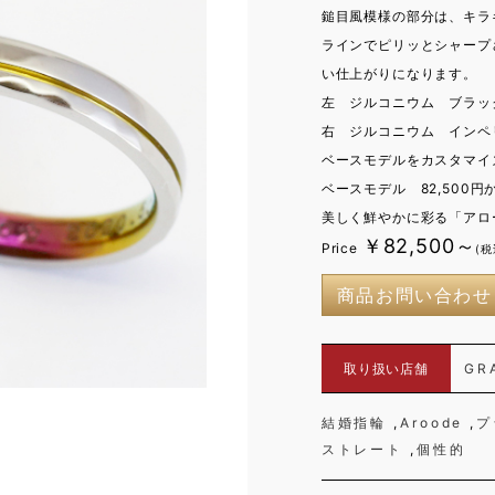
鎚目風模様の部分は、キラ
ラインでピリッとシャープ
い仕上がりになります。
左 ジルコニウム ブラック
右 ジルコニウム インペリ
ベースモデルをカスタマイ
ベースモデル 82,500
美しく鮮やかに彩る「アロー
￥82,500～
Price
(税
商品お問い合わせ
取り扱い店舗
GR
結婚指輪
Aroode
プ
ストレート
個性的