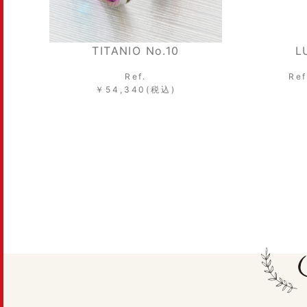
LU00021/LU00026
Ref.LU00021/LU00026
￥68,200～(税込)