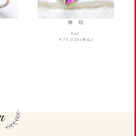
LU00042/LU00047
Ref.LU00042/LU00047
￥74,800～(税込)