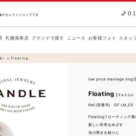
0
輪のセレクトショップです
店
札幌発寒店
ブランドで探す
ニュース
お客様フォト
スタッ
輪)
Floating
low price marriage r
Floating
|フェミニン
Ref.(型番号) GF LM_05
Floatingフローティン
新しい世界をめざす
光の導きを頼りに