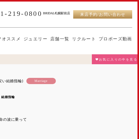
11-219-0800
BRIDAL札幌駅前店
来店予約/お問い合わせ
フオススメ
ジュエリー
店舗一覧
リクルート
プロポーズ動画
♥お気に入りの中を見る
ing(安い結婚指輪)
Marriage
 結婚指輪
グ運命の波に乗って