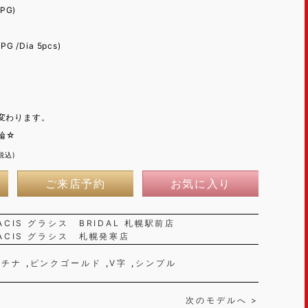
PG)
G /Dia 5pcs)
が変わります。
指輪☆
税込)
ご来店予約
お気に入り
ACIS グラシス BRIDAL 札幌駅前店
ACIS グラシス 札幌発寒店
ラチナ
ピンクゴールド
V字
シンプル
次のモデルへ >