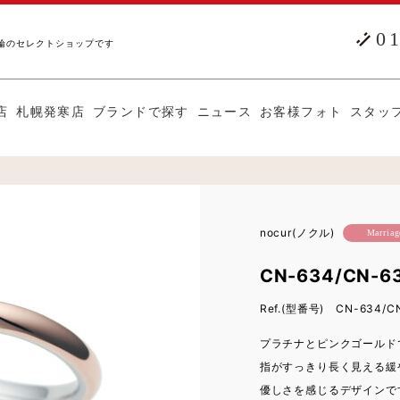
0
輪のセレクトショップです
店
札幌発寒店
ブランドで探す
ニュース
お客様フォト
スタッ
nocur(ノクル)
Marriag
CN-634/CN-6
Ref.(型番号) CN-634/C
プラチナとピンクゴールド
指がすっきり長く見える緩
優しさを感じるデザインで