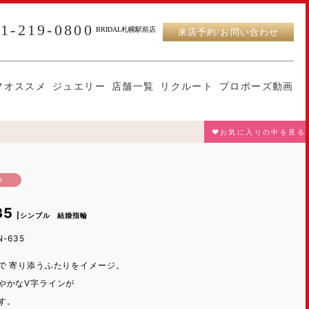
11-219-0800
BRIDAL札幌駅前店
来店予約/お問い合わせ
フオススメ
ジュエリー
店舗一覧
リクルート
プロポーズ動画
♥お気に入りの中を見る
e
35
|シンプル 結婚指輪
N-635
で 寄り添うふたりをイメージ。
やかなV字ラインが
す。