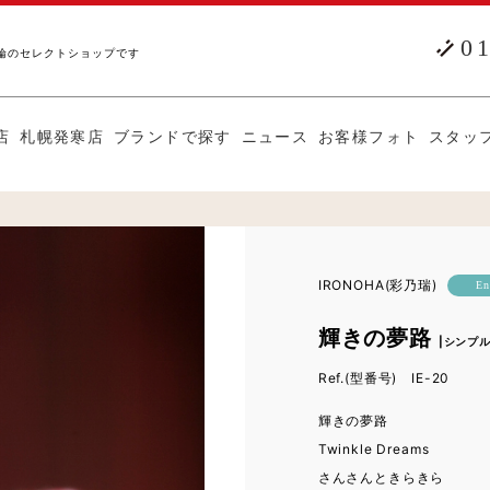
0
輪のセレクトショップです
店
札幌発寒店
ブランドで探す
ニュース
お客様フォト
スタッ
IRONOHA(彩乃瑞)
En
輝きの夢路
|シンプ
Ref.(型番号) IE-20
輝きの夢路
Twinkle Dreams
さんさんときらきら