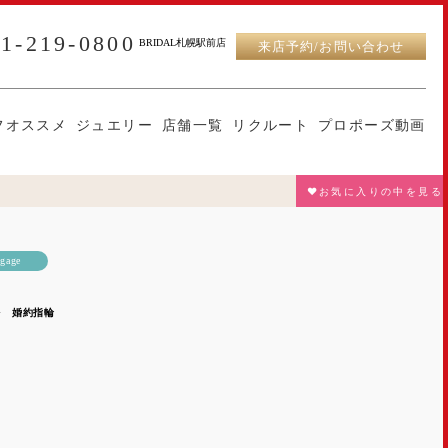
11-219-0800
BRIDAL札幌駅前店
来店予約/お問い合わせ
フオススメ
ジュエリー
店舗一覧
リクルート
プロポーズ動画
♥お気に入りの中を見る
gage
ル 婚約指輪