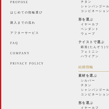
チタン
PROPOSE
シャンパンゴー
コンビネーショ
はじめての指輪選び
形を選ぶ
購入までの流れ
イヤーカフ
ペンダント
アフターサービス
ウェーブ
テイストで選ぶ
FAQ
鍛造(たんぞう)
フェミニン
COMPANY
ハワイアン
PRIVACY POLICY
結婚指輪
素材を選ぶ
シルバー
チタン
シャンパンゴー
コンビネーショ
形を選ぶ
イヤーカフ