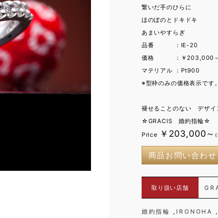
繋いだ手のひらに
ほのぼのとドキドキ
あまいやすらぎ
品番 ：IE-20
価格 ：￥203,000
マテリアル ：Pt900
※型枠のみの価格表示です
褪せることのない デザイン
☆GRACIS 婚約指輪☆
￥203,000～
Price
商品お問い合わせ
取り扱い店舗
GR
婚約指輪
IRONOHA