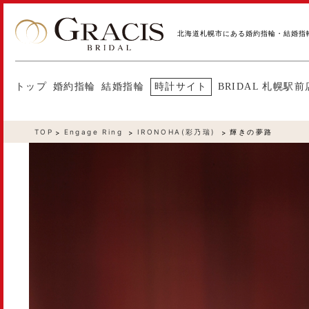
北海道札幌市にある婚約指輪・結婚指
トップ
婚約指輪
結婚指輪
時計サイト
BRIDAL 札幌駅前
TOP
Engage Ring
IRONOHA(彩乃瑞)
輝きの夢路