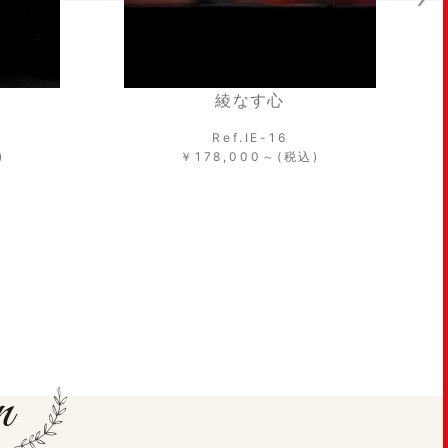
幸せの空模様
Ref.IE-17
)
￥208,000～(税込)