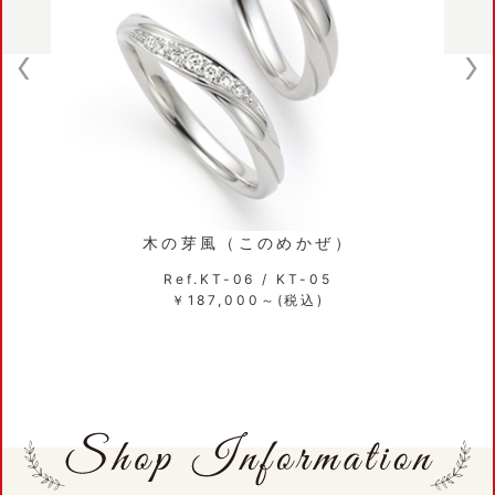
のめかぜ）
縁（えにし
/ KT-05
Ref.KT-02 / K
～(税込)
￥297,000～(