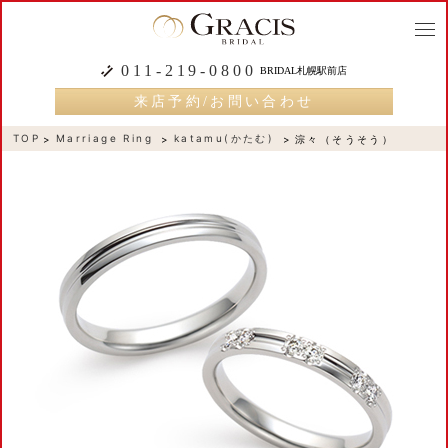
togg
navi
011-219-0800
BRIDAL札幌駅前店
来店予約/お問い合わせ
TOP
Marriage Ring
katamu(かたむ)
淙々（そうそう）