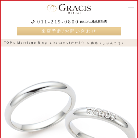
togg
navi
011-219-0800
BRIDAL札幌駅前店
来店予約/お問い合わせ
TOP
Marriage Ring
katamu(かたむ)
春光（しゅんこう）