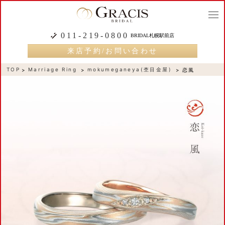
togg
navi
011-219-0800
BRIDAL札幌駅前店
来店予約/お問い合わせ
TOP
Marriage Ring
mokumeganeya(杢目金屋)
恋風