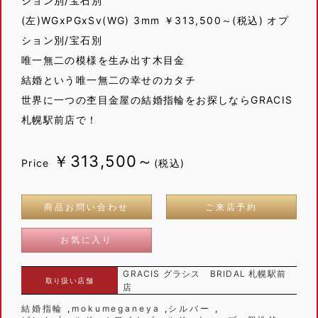
ション別/宝石別
(左)WGxPGxSv(WG) 3mm ￥313,500～(税込) オプ
ション別/宝石別
唯一無二の模様を生み出す木目金
結婚という唯一無二の幸せのカタチ
世界に一つの杢目金屋の結婚指輪をお探しならGRACIS
札幌駅前店で！
￥313,500～
Price
(税込)
商品お問い合わせ
ご来店予約
お気に入り
GRACIS グラシス BRIDAL 札幌駅前
取り扱い店舗
店
結婚指輪
mokumeganeya
シルバー