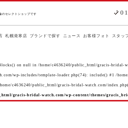
0
輪のセレクトショップです
店
札幌発寒店
ブランドで探す
ニュース
お客様フォト
スタッ
Blocks() on null in /home/c4636240/public_html/gracis-bridal-w
ch.com/wp-includes/template-loader.php(74): include() #1 /hom
 /home/c4636240/public_html/gracis-bridal-watch.com/index.php(
html/gracis-bridal-watch.com/wp-content/themes/gracis_bri