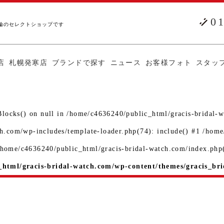
0
輪のセレクトショップです
店
札幌発寒店
ブランドで探す
ニュース
お客様フォト
スタッ
Blocks() on null in /home/c4636240/public_html/gracis-bridal-w
ch.com/wp-includes/template-loader.php(74): include() #1 /hom
 /home/c4636240/public_html/gracis-bridal-watch.com/index.php(
html/gracis-bridal-watch.com/wp-content/themes/gracis_bri