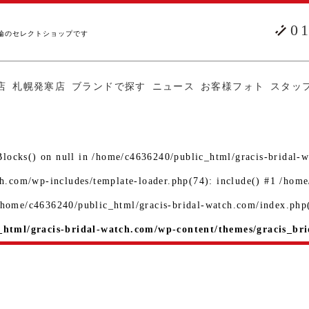
0
輪のセレクトショップです
店
札幌発寒店
ブランドで探す
ニュース
お客様フォト
スタッ
Blocks() on null in /home/c4636240/public_html/gracis-bridal-w
ch.com/wp-includes/template-loader.php(74): include() #1 /hom
 /home/c4636240/public_html/gracis-bridal-watch.com/index.php(
html/gracis-bridal-watch.com/wp-content/themes/gracis_bri