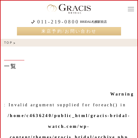
togg
navi
011-219-0800
BRIDAL札幌駅前店
来店予約/お問い合わせ
TOP
一覧
Warning
: Invalid argument supplied for foreach() in
/home/c4636240/public_html/gracis-bridal-
watch.com/wp-
content/themes/gracis_bridal/archive.php