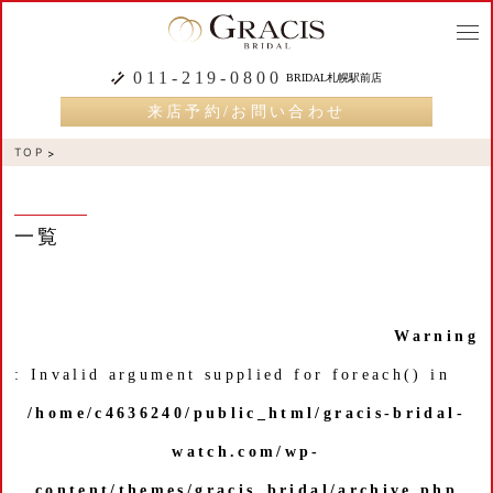
togg
navi
011-219-0800
BRIDAL札幌駅前店
来店予約/お問い合わせ
TOP
一覧
Warning
: Invalid argument supplied for foreach() in
/home/c4636240/public_html/gracis-bridal-
watch.com/wp-
content/themes/gracis_bridal/archive.php