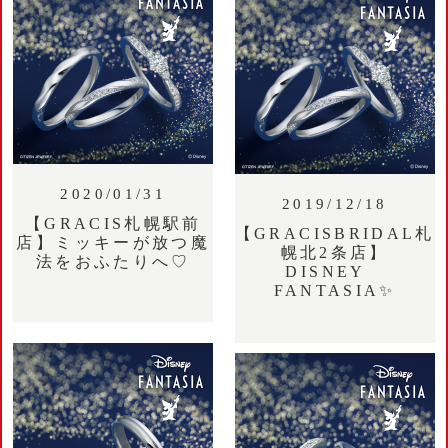
2020/01/31
2019/12/18
【GRACIS札幌駅前
【GRACISBRIDAL札
店】ミッキーが放つ魔
幌北2条店】
法をおふたりへ♡
DISNEY
FANTASIA✨