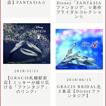
店】FANTASIA☆
Disney「FANTASIA
ファンタジア」☆新作
ブライダルコレクショ
ン☆
2018/11/21
【GRACIS札幌駅前
2018/06/15
店】ミッキーが繰り広
GRACIS BRIDAL北
げる『ファンタジア』
２条店【Disneyファ
のリング♪
ンタジア】