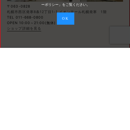
ーポリシー
」をご覧ください。
〒063-0828
札幌市西区発寒8条12丁目1-1 イオンモール札幌発寒 1階
TEL 011-668-0800
OK
OPEN 10:00～21:00(無休)
ショップ詳細を見る
婚約指輪・結婚指輪、豊富なデザインを取り揃え、
みなさんのご来店を心よりお待ちしております
サイトコンテンツ
婚約指輪
結婚指輪