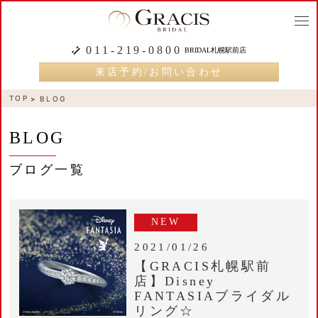
togg
navi
011-219-0800
BRIDAL札幌駅前店
来店予約/お問い合わせ
TOP
BLOG
BLOG
ブログ一覧
NEW
2021/01/26
【GRACIS札幌駅前
店】Disney
FANTASIAブライダル
リング☆