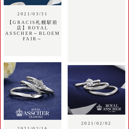
2021/03/31
【GRACIS札幌駅前
店】ROYAL
ASSCHER～BLOEM
FAIR～
2021/02/02
2021/02/16