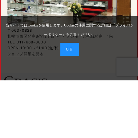
当サイトではCookieを使用します。Cookieの使用に関する詳細は「
プライバシ
〒063-0828
ーポリシー
」をご覧ください。
札幌市西区発寒8条12丁目1-1 イオンモール札幌発寒 1階
TEL 011-668-0800
OPEN 10:00～21:00(無休)
OK
ショップ詳細を見る
婚約指輪・結婚指輪、豊富なデザインを取り揃え、
みなさんのご来店を心よりお待ちしております
サイトコンテンツ
婚約指輪