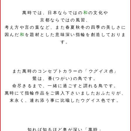
萬時では、日本ならではの
和
の文化や
京都ならではの風習、
考え方や言の葉など、また春夏秋冬の四季の美しさに
因んだ
和
を題材とした意味深い指輪を創造しておりま
す。
また萬時のコンセプトカラーの「
ウグイス色
」
鶯は、番(つがい)の鳥です。
命尽きるまで、一緒に過ごすと謂れる鳥です。
萬時にて指輪作品をご購入下さいましたおふたりが、
末永く、連れ添う事に比喩したウグイス色です。
知れば知るほど奥が深い「萬時」