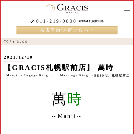
togg
navi
011-219-0800
BRIDAL札幌駅前店
来店予約/お問い合わせ
TOP
BLOG
2021/12/10
【GRACIS札幌駅前店】 萬時
Manji
Engage Ring
Marriage Ring
BRIDAL 札幌駅前店
萬
時
～Manji～