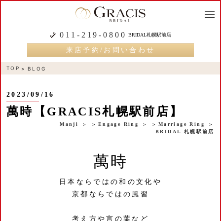
togg
navi
011-219-0800
BRIDAL札幌駅前店
来店予約/お問い合わせ
TOP
BLOG
2023/09/16
萬時【GRACIS札幌駅前店】
Manji
Engage Ring
Marriage Ring
BRIDAL 札幌駅前店
萬時
日本ならではの和の文化や
京都ならではの風習
考え方や言の葉など