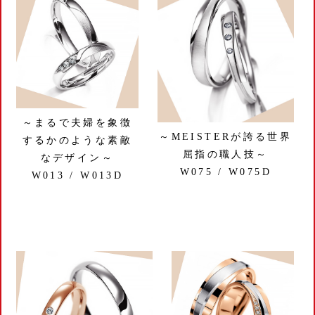
～まるで夫婦を象徴
～MEISTERが誇る世界
するかのような素敵
屈指の職人技～
なデザイン～
W075 / W075D
W013 / W013D