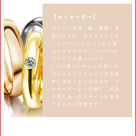
【セミオーダー】
リングの形状、幅、素材、表
面の仕上げ、ダイヤモンドセ
ットの5つのステップから選
ぶセミオーダー。この5つの
ステップを選ぶだけで、
1,200通りの中から自分たち
だけのオリジナルリングを簡
単に作ることができます。フ
ルオーダーより手軽に、好み
や指に合ったデザインを実現
できるのが特徴です。