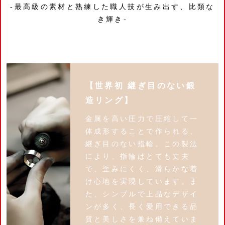
-最高級の素材と熟練した職人技が生み出す、比類な
き輝き-
【世界初 継ぎ目のない鍛
造リング】
金属を高い圧力で圧縮して一
体成形することで作られる、
継ぎ目のない指輪。この製法
により、指輪はとても丈夫
で、歪みにくく、滑らかな着
け心地を実現しています。ま
た、シンプルで上品なデザイ
ンが多く、長く愛用できる品
質と美しさを兼ね備えていま