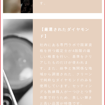
す。
【厳選されたダイヤモン
ド】
社内にある専門ラボで国家資
格を持つ鑑定士が4段階の厳
しい検査を行い、基準をクリ
アしたものだけが使われま
す。また、紛争と無関係な地
域から調達された、クリーン
で純粋なダイヤモンドのみを
使用しています。セッティン
グも熟練職人が一つひとつ手
作業で行うため、美しい輝き
と高い品質が特徴です。