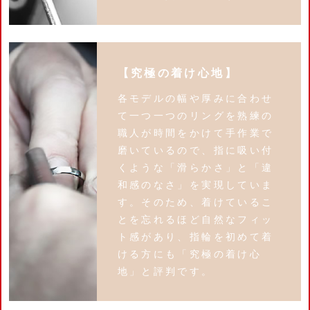
【究極の着け心地】
各モデルの幅や厚みに合わせ
て一つ一つのリングを熟練の
職人が時間をかけて手作業で
磨いているので、指に吸い付
くような「滑らかさ」と「違
和感のなさ」を実現していま
す。そのため、着けているこ
とを忘れるほど自然なフィッ
ト感があり、指輪を初めて着
ける方にも「究極の着け心
地」と評判です。