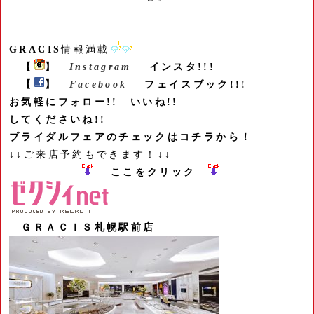
GRACIS
情報満載
【
】
Instagram
インスタ!!!
【
】
Facebook
フェイスブック!!!
お気軽にフォロー!! いいね!!
してくださいね!!
ブライダルフェアのチェックはコチラから！
↓↓ご来店予約もできます！↓↓
ここをクリック
ＧＲＡＣＩＳ札幌駅前店