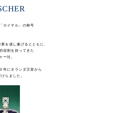
SCHER
「ロイヤル」の称号
偉業を成し遂げるとともに、
的役割を担ってきた
ャー社。
０年にオランダ王室から
授けらました。