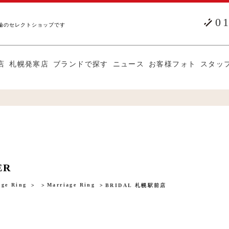
0
輪のセレクトショップです
店
札幌発寒店
ブランドで探す
ニュース
お客様フォト
スタッ
ER
ge Ring
Marriage Ring
BRIDAL 札幌駅前店