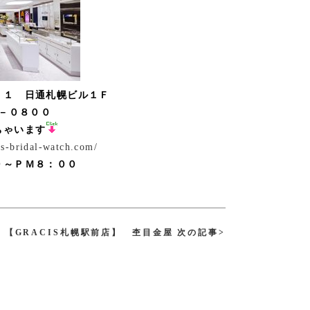
２－１
日通札幌ビル１Ｆ
－０８００
ちゃいます
is-bridal-watch.com/
０～ＰＭ８：００
【GRACIS札幌駅前店】 杢目金屋 次の記事>