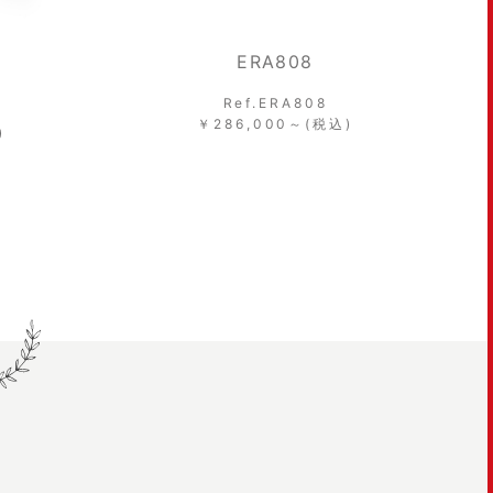
ERA808
Ref.ERA808
￥286,000～(税込)
)