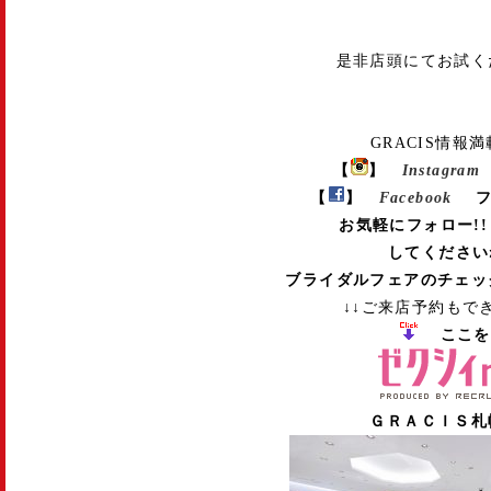
是非店頭にてお試く
GRACIS情報満
【
】
Instagram
【
】
Facebook
フ
お気軽にフォロー!!
してくださいね
ブライダルフェアのチェッ
↓↓ご来店予約もで
ここを
ＧＲＡＣＩＳ札