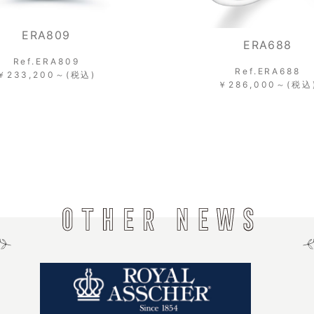
ERA809
ERA688
Ref.ERA809
Ref.ERA688
￥233,200～(税込)
￥286,000～(税込