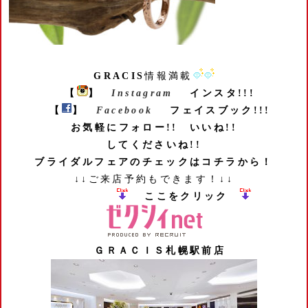
GRACIS
情報満載
【
】
Instagram
インスタ!!!
【
】
Facebook
フェイスブック!!!
お気軽にフォロー!! いいね!!
してくださいね!!
ブライダルフェアのチェックはコチラから！
↓↓ご来店予約もできます！↓↓
ここをクリック
ＧＲＡＣＩＳ札幌駅前店