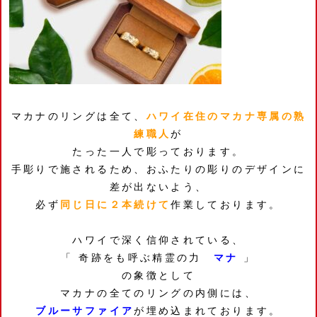
マカナのリングは全て、
ハワイ在住のマカナ専属の熟
練職人
が
たった一人で彫っております。
手彫りで施されるため、おふたりの彫りのデザインに
差が出ないよう、
必ず
同じ日に２本続けて
作業しております。
ハワイで深く信仰されている、
「 奇跡をも呼ぶ精霊の力
マナ
」
の象徴として
マカナの全てのリングの内側には、
ブルーサファイア
が埋め込まれております。