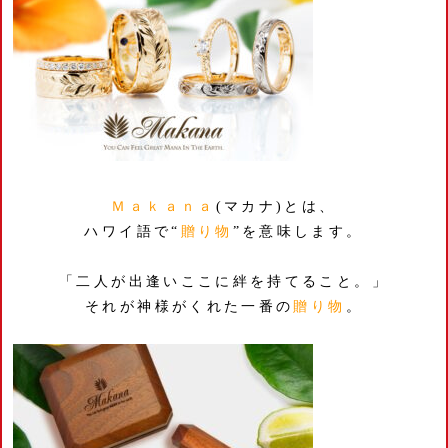
Ｍａｋａｎａ
(マカナ)とは、
ハワイ語で“
贈り物
”を意味します。
「二人が出逢いここに絆を持てること。」
それが神様がくれた一番の
贈り物
。