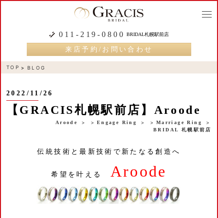
togg
navi
011-219-0800
BRIDAL札幌駅前店
来店予約/お問い合わせ
TOP
BLOG
2022/11/26
【GRACIS札幌駅前店】Aroode
Aroode
Engage Ring
Marriage Ring
BRIDAL 札幌駅前店
伝統技術と最新技術で新たなる創造へ
Aroode
希望を叶える