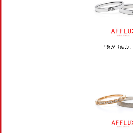
「繋がり結ぶ」A