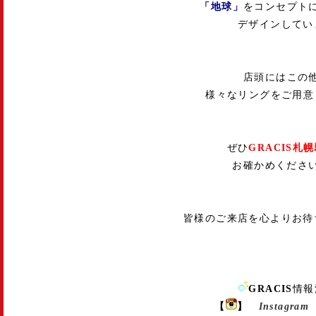
「地球」
をコンセプト
デザインしてい
店頭にはこの
様々なリングをご用意
ぜひ
GRACIS札
お確かめくださ
皆様のご来店を心よりお待
GRACIS
情報
【
】
Instagram