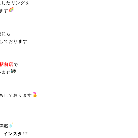
にしたリングを
ます
他にも
しております
幌駅前店
で
いませ
ちしております
満載
インスタ!!!