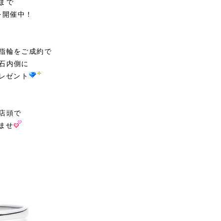
まで
を開催中！
指輪をご成約で
石内側に
レゼント
店頭で
ませ