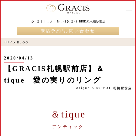
togg
navi
011-219-0800
BRIDAL札幌駅前店
来店予約/お問い合わせ
TOP
BLOG
2020/04/13
【GRACIS札幌駅前店】＆
tique 愛の実りのリング
&tique
BRIDAL 札幌駅前店
＆tique
アンティック