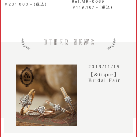
Ref.MR-0069
￥231,000～(税込)
￥119,167～(税込)
2019/11/15
【&tique】
Bridal Fair