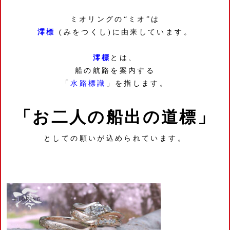
ミオリングの“ミオ”は
澪標
(みをつくし)に由来しています。
澪標
とは、
船の航路を案内する
「
水路標識
」を指します。
「お二人の船出の道標」
としての願いが込められています。