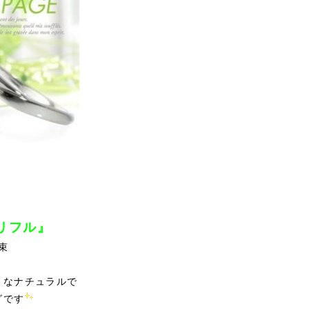
トリフル』
束
うなナチュラルで
グです