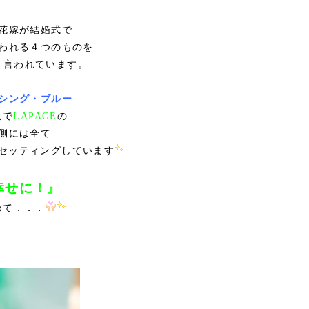
花嫁が結婚式で
われる４つのものを
と言われています。
シング・ブルー
んで
LAPAGE
の
側には全て
セッティングしています
幸せに！』
めて．．．