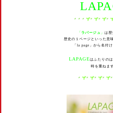
LAPA
「
ラパージュ
」
は歴
歴史の１ページといった意
「la page」から名
LAPAGE
はふたりの
時を重ねま