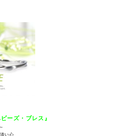
/ベビーズ・ブレス』
～
/清い心