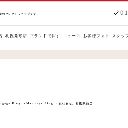
0
輪のセレクトショップです
店
札幌発寒店
ブランドで探す
ニュース
お客様フォト
スタッ
ngage Ring
Marriage Ring
BRIDAL 札幌駅前店