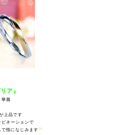
ダリア』
・華麗
が上品です
ンビネーションで
れで指になじみます