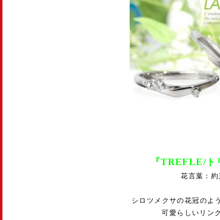
『TREFLE/
花言葉：約
シロツメクサの花冠のよ
可愛らしいリン