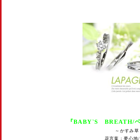
『BABY`S BREATH
～かすみ草
花言葉：夢心地