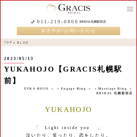
togg
navi
011-219-0800
BRIDAL札幌駅前店
来店予約/お問い合わせ
TOP
BLOG
2023/05/13
YUKAHOJO【GRACIS札幌駅
前】
YUKA HOJO
Engage Ring
Marriage Ring
BRIDAL 札幌駅前店
YUKAHOJO
「 Light inside you 」
泣いたり、笑ったり、恋をしたり。