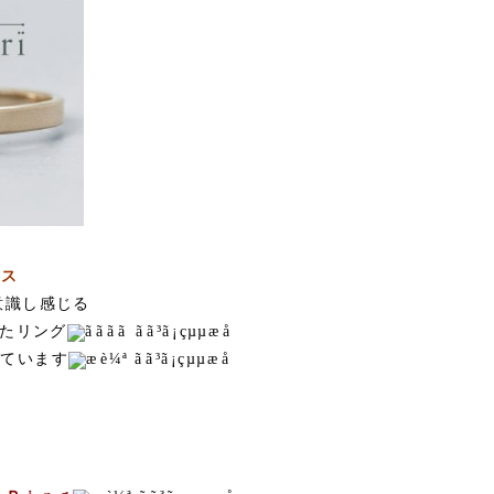
クス
意識し感じる
たリング
しています