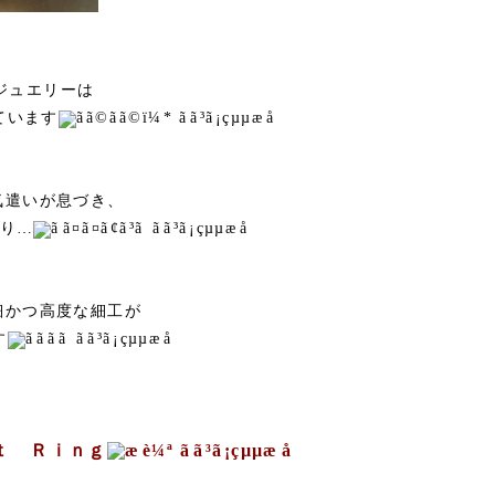
ジュエリーは
ています
気遣いが息づき、
り…
細かつ高度な細工が
す
ｔ Ｒｉｎｇ