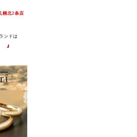
L札幌北2条店
ランドは
i 』