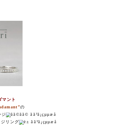
ダマント
adamant”
の
ージ
ッジリング