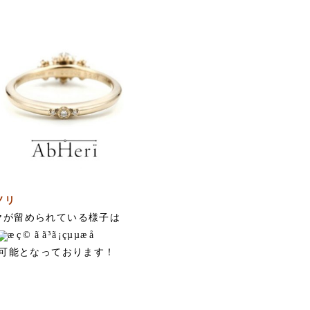
ノリ
ヤが留められている様子は
可能となっております！