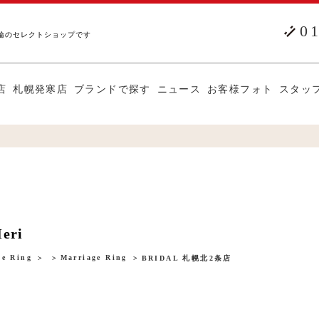
0
輪のセレクトショップです
店
札幌発寒店
ブランドで探す
ニュース
お客様フォト
スタッ
eri
e Ring
Marriage Ring
BRIDAL 札幌北2条店