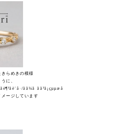
たきらめきの模様
ように、
イメージしています