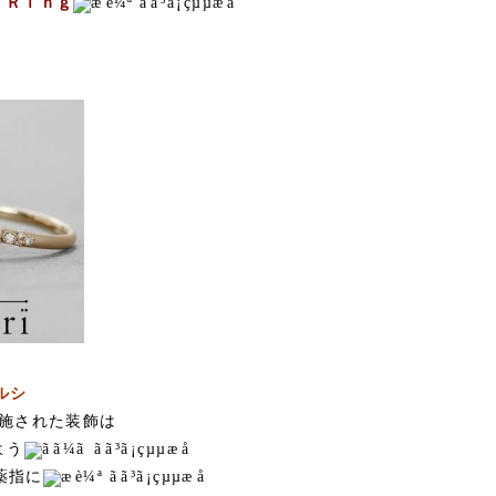
 Ｒｉｎｇ
シルシ
施された装飾は
よう
薬指に