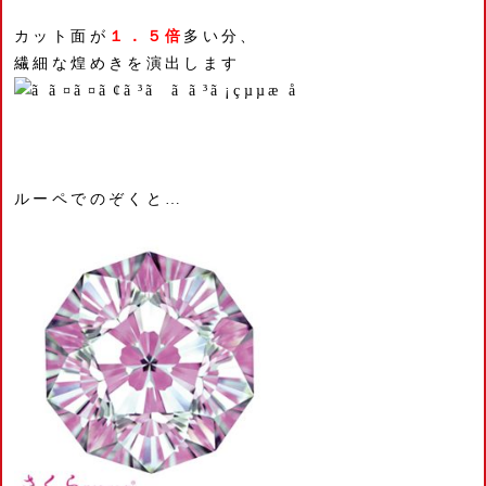
カット面が
１．５倍
多い分、
繊細な煌めきを演出します
ルーペでのぞくと…