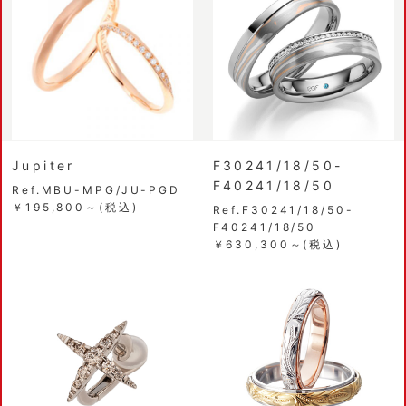
Jupiter
F30241/18/50-
F40241/18/50
Ref.MBU-MPG/JU-PGD
￥195,800～(税込)
Ref.F30241/18/50-
F40241/18/50
￥630,300～(税込)